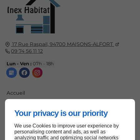
17 Rue Raspail,
94700
MAISONS-ALFORT
09 74 56 11 12
Lun - Ven :
07h - 18h
Accueil
Contactez-nous
Your privacy is our priority
Mentions légales
Plan du site
We use Cookies to improve user experience by
personalising content and ads, as well as
analyzing traffic and optimizing social networks