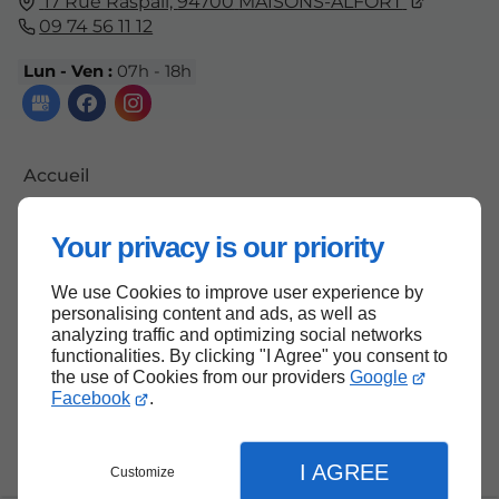
17 Rue Raspail,
94700
MAISONS-ALFORT
09 74 56 11 12
Lun - Ven :
07h - 18h
Accueil
Contactez-nous
Your privacy is our priority
Mentions légales
Plan du site
We use Cookies to improve user experience by
personalising content and ads, as well as
analyzing traffic and optimizing social networks
functionalities. By clicking "I Agree" you consent to
the use of Cookies from our providers
Google
Haut de page
Facebook
.
I AGREE
Customize